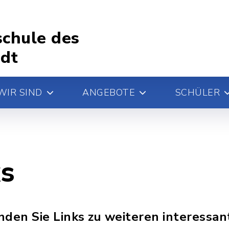
chule des
edt
WIR SIND
ANGEBOTE
SCHÜLER
s
inden Sie Links zu weiteren interessa