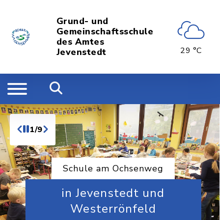
Grund- und
Gemeinschaftsschule
des Amtes
29 °C
Jevenstedt
1/9
Schule am Ochsenweg
in Jevenstedt und
Westerrönfeld