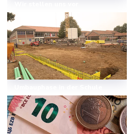
Wir stellen uns vor
Die Schule am Ochsenweg im Portrait
Mehr lesen
Umbauphase in der Schule
Die Schule am Ochsenweg wird größer
und moderner!
Mehr lesen