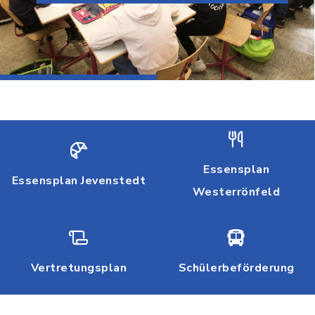
Essensplan
Essensplan Jevenstedt
Westerrönfeld
Vertretungsplan
Schülerbeförderung